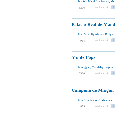
Inn Wa, Mandalay Region, M
estaba aquí
1
5206
Palacio Real de Mand
66th Stret, Kye-Mhon Bridge
estaba aquí
1
4968
Monte Popa
Myingyan, Mandalay Region,
estaba aquí
1
8380
Campana de Mingun
Min Kun, Sagaing, Myanmar
estaba aquí
1
4875