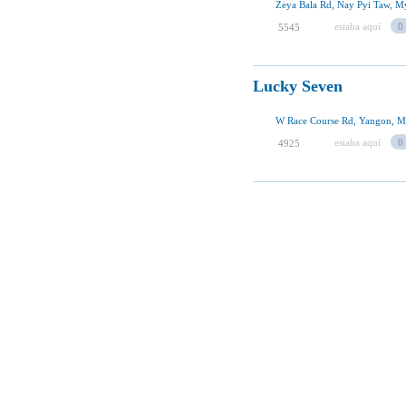
Zeya Bala Rd, Nay Pyi Taw, 
estaba aquí
0
5545
Lucky Seven
W Race Course Rd, Yangon, 
estaba aquí
0
4925