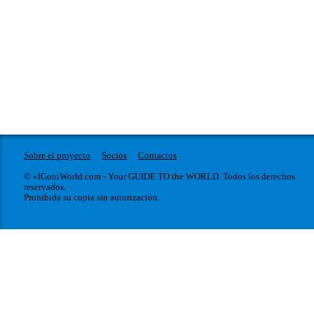
Sobre el proyecto
Socios
Contactos
© «IGotoWorld.com - Your GUIDE TO the WORLD. Todos los derechos
reservados.
Prohibida su copia sin autorización.