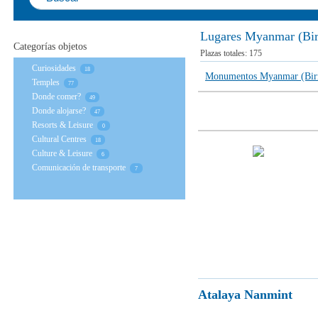
Lugares Myanmar (Bi
Categorías objetos
Plazas totales:
175
Curiosidades
18
Monumentos Myanmar (Bir
Temples
77
Donde comer?
49
Donde alojarse?
47
Resorts & Leisure
0
Cultural Centres
18
Culture & Leisure
6
Comunicación de transporte
7
Atalaya Nanmint