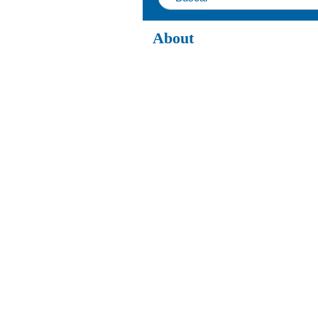
About
About IGoToWorld.com project