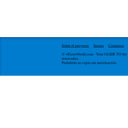
Sobre el proyecto
Socios
Contactos
© «IGotoWorld.com - Your GUIDE TO the
reservados.
Prohibida su copia sin autorización.