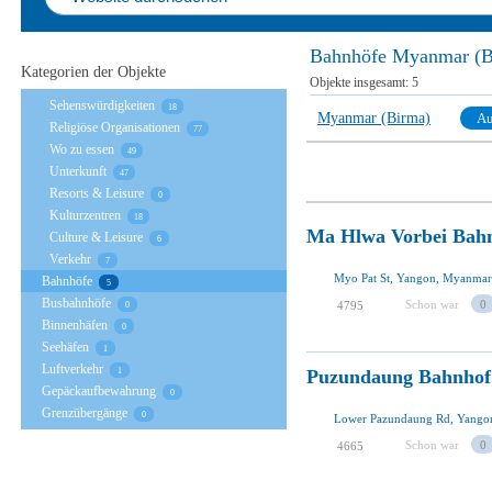
Bahnhöfe Myanmar (B
Kategorien der Objekte
Objekte insgesamt:
5
Sehenswürdigkeiten
18
Myanmar (Birma)
Au
Religiöse Organisationen
77
Wo zu essen
49
Unterkunft
47
Resorts & Leisure
0
Kulturzentren
18
Ma Hlwa Vorbei Bah
Culture & Leisure
6
Verkehr
7
Myo Pat St, Yangon, Myanmar
Bahnhöfe
5
Busbahnhöfe
Schon war
0
4795
0
Binnenhäfen
0
Seehäfen
1
Luftverkehr
Puzundaung Bahnhof
1
Gepäckaufbewahrung
0
Grenzübergänge
0
Lower Pazundaung Rd, Yango
Schon war
0
4665