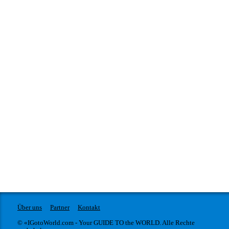
Über uns
Partner
Kontakt
© «IGotoWorld.com - Your GUIDE TO the WORLD. Alle Rechte