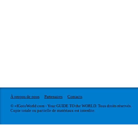
À propos de nous
Partenaires
Contacts
© «IGotoWorld.com - Your GUIDE TO the WORLD. Tous droits réservés.
Copie totale ou partielle de matériaux est interdite.