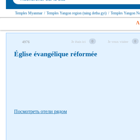
Temples Myanmar
/
Temples Yangon region (taing detha gyi)
/
Temples Yangon Nort
Af
Suivez-nous sur les réseaux sociaux
0
0
Je étais ici
Je veux visiter
4976
Église évangélique réformée
Посмотреть отели рядом