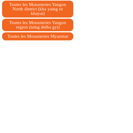
Toutes les Monasteries Yangon
North district (kha yaing or
khayai)
Toutes les Monasteries Yangon
region (taing detha gyi)
Toutes les Monasteries Myanmar