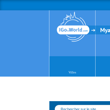
My
Villes