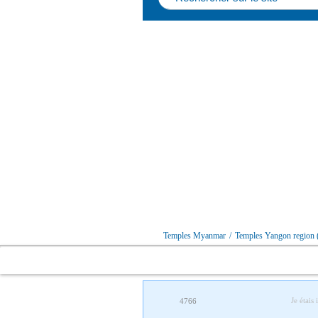
Temples Myanmar
/
Temples Yangon region (
Je étais 
4766