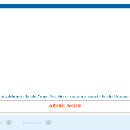
taing detha gyi)
/
Temples Yangon North district (kha yaing or khayai)
/
Temples Mayangon
Afficher la carte
0
0
ici
Je veux visiter