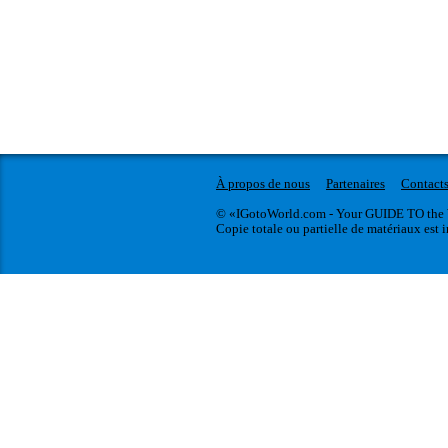
À propos de nous
Partenaires
Contact
© «IGotoWorld.com - Your GUIDE TO the 
Copie totale ou partielle de matériaux est i